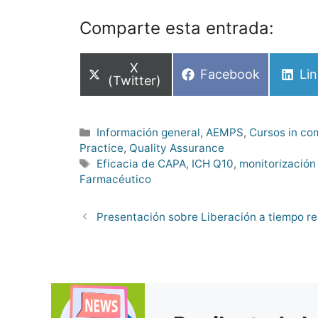
Comparte esta entrada:
Compartir
X
Compartir
Co
Facebook
Li
en
(Twitter)
en
en
Categorías
Información general
,
AEMPS
,
Cursos in c
Practice
,
Quality Assurance
Etiquetas
Eficacia de CAPA
,
ICH Q10
,
monitorización
Farmacéutico
Presentación sobre Liberación a tiempo re