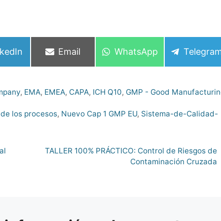
mpartir
Compartir
Compartir
Compart
nkedIn
Email
WhatsApp
Telegra
en
en
en
ompany
,
EMA
,
EMEA
,
CAPA
,
ICH Q10
,
GMP - Good Manufacturi
 de los procesos
,
Nuevo Cap 1 GMP EU
,
Sistema-de-Calidad-
al
TALLER 100% PRÁCTICO: Control de Riesgos de
Contaminación Cruzada