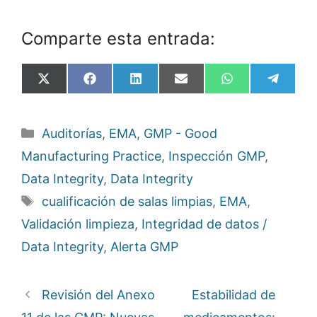
Comparte esta entrada:
Compartir
Compartir
Compartir
Compartir
Compartir
Compa
X
F
L
E
W
T
en
en
en
en
en
en
(
a
i
m
h
e
T
c
n
a
a
l
w
e
k
i
t
e
Categorías
Auditorías
,
EMA
,
GMP - Good
i
b
e
l
s
g
t
o
d
A
r
Manufacturing Practice
,
Inspección GMP
,
t
o
I
p
a
e
k
n
p
m
Data Integrity
,
Data Integrity
r
)
Etiquetas
cualificación de salas limpias
,
EMA
,
Validación limpieza
,
Integridad de datos /
Data Integrity
,
Alerta GMP
Revisión del Anexo
Estabilidad de