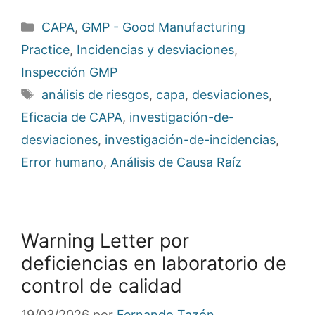
Categorías
CAPA
,
GMP - Good Manufacturing
Practice
,
Incidencias y desviaciones
,
Inspección GMP
Etiquetas
análisis de riesgos
,
capa
,
desviaciones
,
Eficacia de CAPA
,
investigación-de-
desviaciones
,
investigación-de-incidencias
,
Error humano
,
Análisis de Causa Raíz
Warning Letter por
deficiencias en laboratorio de
control de calidad
19/03/2026
por
Fernando Tazón