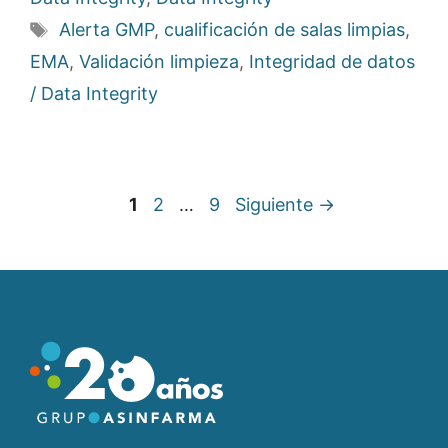
Etiquetas
Alerta GMP
,
cualificación de salas limpias
,
EMA
,
Validación limpieza
,
Integridad de datos
/ Data Integrity
Página
Página
Página
1
2
…
9
Siguiente
→