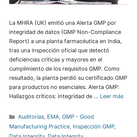
La MHRA (UK) emitió una Alerta GMP por
integridad de datos (GMP Non-Compliance
Report) a una planta farmacéutica en India,
tras una inspección oficial que detectó
deficiencias críticas y mayores en el
cumplimiento de los requisitos GMP. Como
resultado, la planta perdió su certificado GMP
para productos no esenciales. Alerta GMP:
Hallazgos críticos: Integridad de …
Leer más
Categorías
Auditorías
,
EMA
,
GMP - Good
Manufacturing Practice
,
Inspección GMP
,
Data Integrity
,
Data Integrity