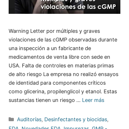
Warning Letter por múltiples y graves
violaciones de las cGMP observadas durante
una inspección a un fabricante de
medicamentos de venta libre con sede en
USA. Falta de controles en materias primas
de alto riesgo La empresa no realizó ensayos
de identidad para componentes críticos
como glicerina, propilenglicol y etanol. Estas
sustancias tienen un riesgo …
Leer más
Categorías
Auditorías
,
Desinfectantes y biocidas
,
FDA
,
Novedades FDA
,
Impurezas
,
GMP -