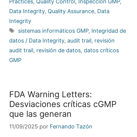
Practices
,
Quality Control
,
Inspección GMP
,
Data Integrity
,
Quality Assurance
,
Data
Integrity
Etiquetas
sistemas informáticos GMP
,
Integridad de
datos / Data Integrity
,
audit trail
,
revisión
audit trail
,
revisión de datos
,
datos críticos
GMP
FDA Warning Letters:
Desviaciones críticas cGMP
que las generan
11/09/2025
por
Fernando Tazón