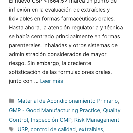
El nuevo USP <1664.5> marca un punto de
inflexión en la evaluación de extraíbles y
lixiviables en formas farmacéuticas orales.
Hasta ahora, la atención regulatoria y técnica
se había centrado principalmente en formas
parenterales, inhaladas y otros sistemas de
administración considerados de mayor
riesgo. Sin embargo, la creciente
sofisticación de las formulaciones orales,
junto con …
Leer más
Categorías
Material de Acondicionamiento Primario
,
GMP - Good Manufacturing Practice
,
Quality
Control
,
Inspección GMP
,
Risk Management
Etiquetas
USP
,
control de calidad
,
extraíbles
,