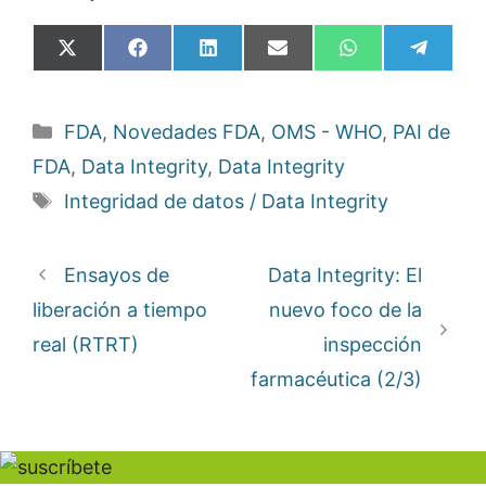
Compartir
Compartir
Compartir
Compartir
Compartir
Compa
X
F
L
E
W
T
en
en
en
en
en
en
(
a
i
m
h
e
T
c
n
a
a
l
w
e
k
i
t
e
Categorías
FDA
,
Novedades FDA
,
OMS - WHO
,
PAI de
i
b
e
l
s
g
t
o
d
A
r
FDA
,
Data Integrity
,
Data Integrity
t
o
I
p
a
e
k
n
p
m
Etiquetas
Integridad de datos / Data Integrity
r
)
Ensayos de
Data Integrity: El
liberación a tiempo
nuevo foco de la
real (RTRT)
inspección
farmacéutica (2/3)