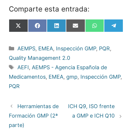
Comparte esta entrada:
Compartir
Compartir
Compartir
Compartir
Compartir
Compa
X
F
L
E
W
T
en
en
en
en
en
en
(
a
i
m
h
e
T
c
n
a
a
l
w
e
k
i
t
e
Categorías
AEMPS
,
EMEA
,
Inspección GMP
,
PQR
,
i
b
e
l
s
g
t
o
d
A
r
Quality Management 2.0
t
o
I
p
a
e
k
n
p
m
Etiquetas
AEFI
,
AEMPS - Agencia Española de
r
)
Medicamentos
,
EMEA
,
gmp
,
Inspección GMP
,
PQR
Herramientas de
ICH Q9, ISO frente
Formación GMP (2ª
a GMP e ICH Q10
parte)