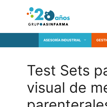
Saltar
al
contenido
ASESORÍA INDUSTRIAL
GESTI
Test Sets p
visual de 
parenterale