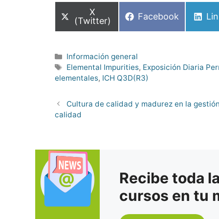
Compartir
X
Compartir
Co
Facebook
Li
en
(Twitter)
en
en
Categorías
Información general
Etiquetas
Elemental Impurities
,
Exposición Diaria Pe
elementales
,
ICH Q3D(R3)
Cultura de calidad y madurez en la gestión
calidad
Recibe toda l
cursos en tu 