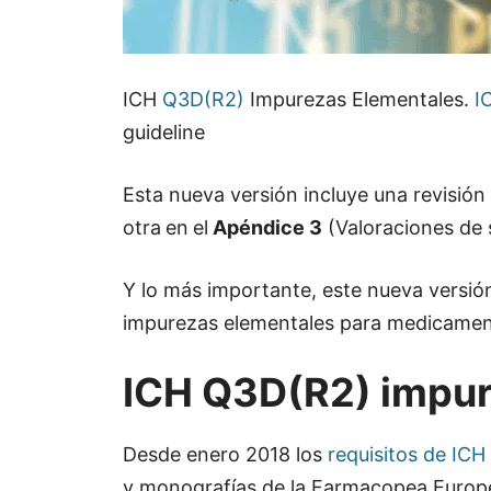
ICH
Q3D(R2)
Impurezas Elementales.
I
guideline
Esta nueva versión incluye una revisión
otra
en
el
Apéndice 3
(Valoraciones de s
Y lo más importante, este nueva versió
impurezas elementales para medicament
ICH Q3D(R2) impur
Desde enero 2018 los
requisitos de IC
y monografías de la Farmacopea Europ