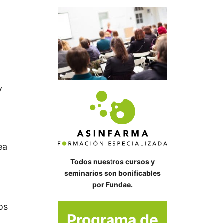
y
ea
Todos nuestros cursos y
seminarios son bonificables
por Fundae.
os
Programa de