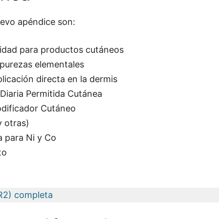
evo apéndice son:
ridad para productos cutáneos
purezas elementales
icación directa en la dermis
 Diaria Permitida Cutánea
odificador Cutáneo
y otras)
a para Ni y Co
to
(R2) completa