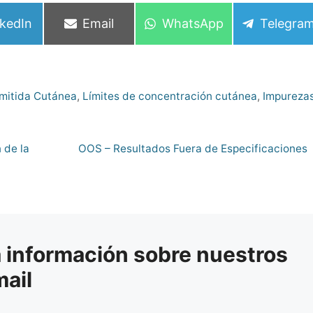
mpartir
Compartir
Compartir
Compart
nkedIn
Email
WhatsApp
Telegra
en
en
en
rmitida Cutánea
,
Límites de concentración cutánea
,
Impureza
 de la
OOS – Resultados Fuera de Especificaciones
a información sobre nuestros
mail