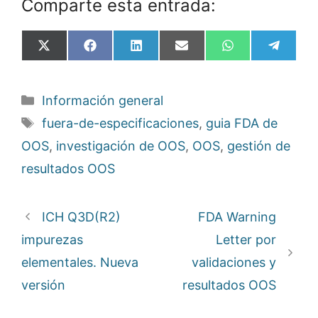
Comparte esta entrada:
Compartir
Compartir
Compartir
Compartir
Compartir
Compa
X
F
L
E
W
T
en
en
en
en
en
en
(
a
i
m
h
e
T
c
n
a
a
l
w
e
k
i
t
e
Categorías
Información general
i
b
e
l
s
g
t
o
d
A
r
Etiquetas
fuera-de-especificaciones
,
guia FDA de
t
o
I
p
a
e
k
n
p
m
OOS
,
investigación de OOS
,
OOS
,
gestión de
r
)
resultados OOS
ICH Q3D(R2)
FDA Warning
impurezas
Letter por
elementales. Nueva
validaciones y
versión
resultados OOS