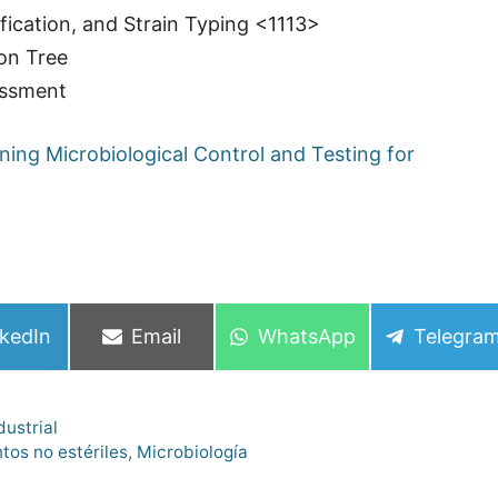
ification, and Strain Typing <1113>
on Tree
sessment
ning Microbiological Control and Testing for
mpartir
Compartir
Compartir
Compart
nkedIn
Email
WhatsApp
Telegra
en
en
en
dustrial
os no estériles
,
Microbiología