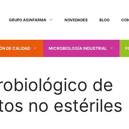
GRUPO ASINFARMA
NOVEDADES
BLOG
CO
ÓN DE CALIDAD
MICROBIOLOGÍA INDUSTRIAL
F
robiológico de
s no estériles