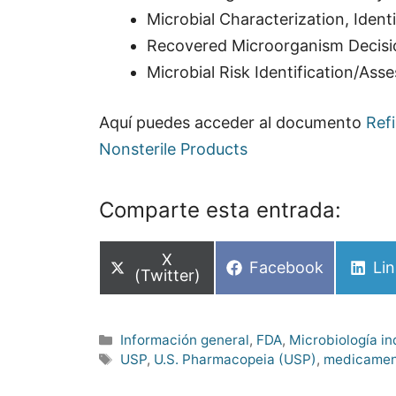
Microbial Characterization, Ident
Recovered Microorganism Decisi
Microbial Risk Identification/As
Aquí puedes acceder al documento
Refi
Nonsterile Products
Comparte esta entrada:
Compartir
X
Compartir
Co
Facebook
Li
en
(Twitter)
en
en
Categorías
Información general
,
FDA
,
Microbiología in
Etiquetas
USP
,
U.S. Pharmacopeia (USP)
,
medicament